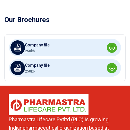
Our Brochures
Company file
250kb
Company file
250kb
Pharmastra Lifecare Pvtltd (PLC) is growing
Indianpharmaceutical organization based at